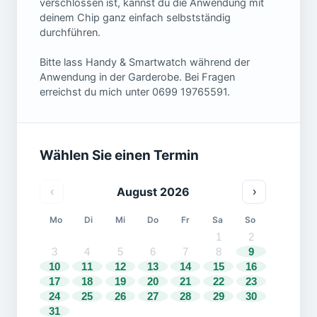
verschlossen ist, kannst du die Anwendung mit
deinem Chip ganz einfach selbstständig
durchführen.
Bitte lass Handy & Smartwatch während der
Anwendung in der Garderobe. Bei Fragen
erreichst du mich unter 0699 19765591.
Wählen Sie einen Termin
August 2026
‹
›
Mo
Di
Mi
Do
Fr
Sa
So
1
2
3
4
5
6
7
8
9
10
11
12
13
14
15
16
17
18
19
20
21
22
23
24
25
26
27
28
29
30
31